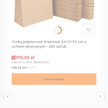
Torby papierowe brązowe 24×11×32 cm z
uchem skręcanym – 250 sztuk
Cena promocyjna
170,05 zł
Najniższa cena:
161,10 zł
+6%
Cena
bez VAT
138,25 zł
Do koszyka