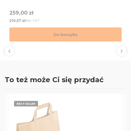
Cena
259,00 zł
Cena
bez VAT
210,57 zł
Do koszyka
To też może Ci się przydać
BESTSELLER