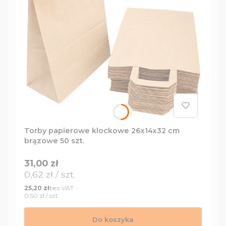
Torby papierowe klockowe 26x14x32 cm
brązowe 50 szt.
Cena
31,00 zł
Cena jednostkowa
0,62 zł / szt.
Cena
bez VAT
25,20 zł
Cena jednostkowa
0,50 zł / szt.
Do koszyka