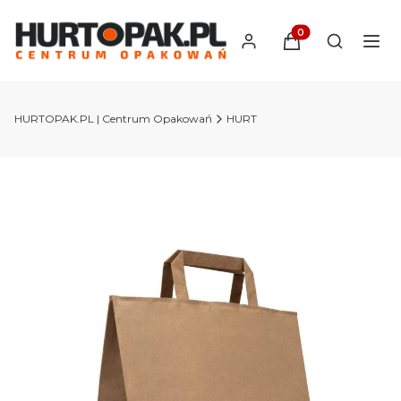
Produkty w koszyk
Otwórz wy
HURTOPAK.PL | Centrum Opakowań
HURT