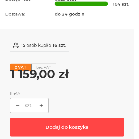
164
szt.
Dostawa:
do 24 godzin
15
osób kupiło
16 szt.
z VAT
bez VAT
Cena
1 159,00 zł
Ilość
szt.
Dodaj do koszyka