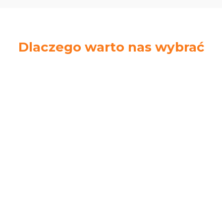
Dlaczego warto nas wybrać
Ekspresowa
Łatwe zwroty
wysyłka
14 dni na zwrot
Zamów do 14.00.
towaru bez podania
Wyślemy tego
przyczyny
samego dnia