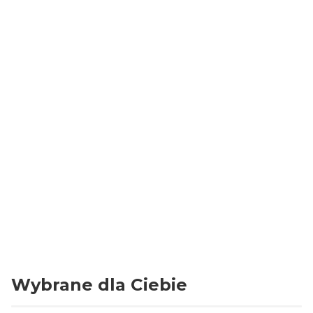
Torby papierowe:
Szerokość
26 cm
Wysokość
32 cm
Głębokość
14 cm
Wymiary dna
26 x 14 cm
Ilość sztuk
10x 250
Ucho
papierowe, płaskie
Kolor
Brązowy
Gramatura papieru
70 g / m2
Wybrane dla Ciebie