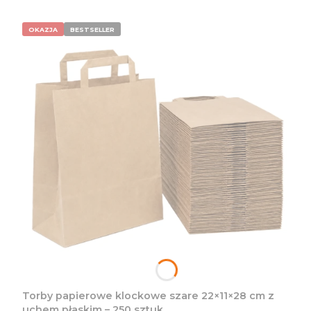
OKAZJA
BESTSELLER
Torby papierowe klockowe szare 22×11×28 cm z
uchem płaskim – 250 sztuk