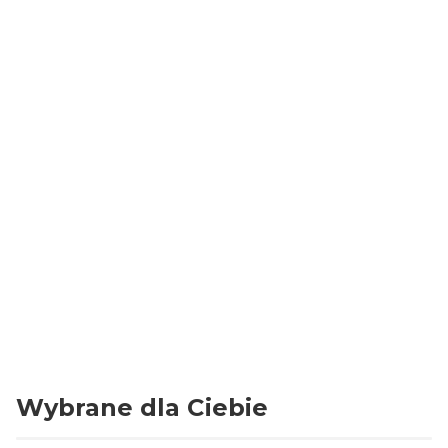
Torby papierowe:
Szerokość
26 cm
Wysokość
32 cm
Głębokość
14 cm
Wymiary dna
26 x 14 cm
Ilość sztuk
2x 250
Ucho
papierowe, płaskie
Kolor
Brązowy
Gramatura papieru
70 g / m2
Wybrane dla Ciebie