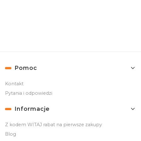
Ochrona zakupów
Zamówienia do 10 tys. zł chroni Trusted Shops
Linki w stopce
Pomoc
Kontakt
Pytania i odpowiedzi
Informacje
Z kodem WITAJ rabat na pierwsze zakupy
Blog