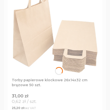
Torby papierowe klockowe 26x14x32 cm
brązowe 50 szt.
Cena
31,00 zł
Cena jednostkowa
0,62 zł / szt.
Cena
bez VAT
25,20 zł