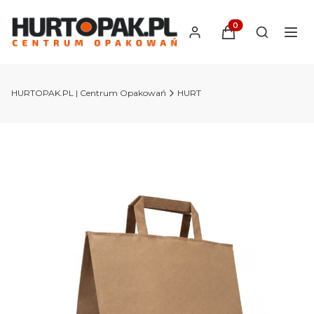
Produkty w koszyk
Otwórz wy
HURTOPAK.PL | Centrum Opakowań
HURT