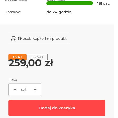
161
szt.
Dostawa:
do 24 godzin
19
osób kupiło ten produkt
z VAT
bez VAT
Cena
259,00 zł
Ilość
szt.
Dodaj do koszyka