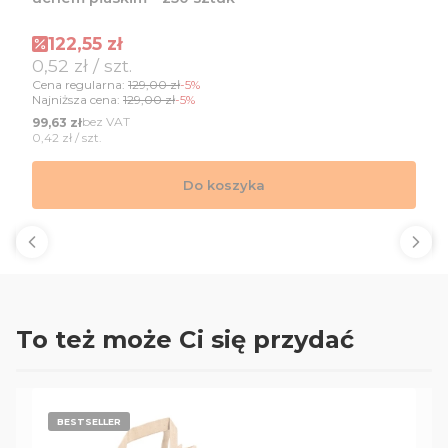
Cena promocyjna
122,55 zł
Cena jednostkowa
0,52 zł / szt.
Cena regularna:
129,00 zł
-5%
Najniższa cena:
129,00 zł
-5%
Cena
bez VAT
99,63 zł
Cena jednostkowa
0,42 zł / szt.
Do koszyka
To też może Ci się przydać
BESTSELLER