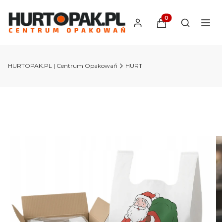
Produkty w koszyk
Otwórz wy
HURTOPAK.PL | Centrum Opakowań
HURT