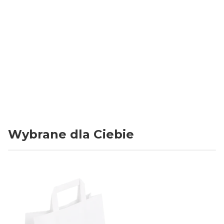
Ilość sztuk w opakowaniu
2x1000 (20x100)
Grubość folii
35 mikronów
Rodzaj folii
LDPE
Kolor
Biały / Nadruk świąteczny
jednostronny
Wybrane dla Ciebie