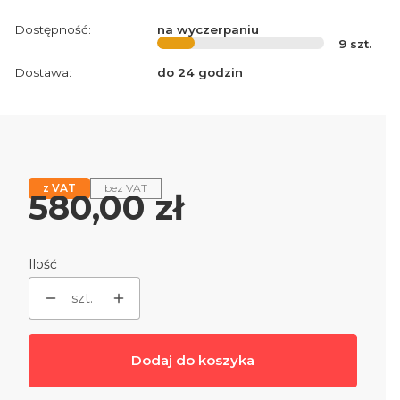
Dostępność:
na wyczerpaniu
9
szt.
Dostawa:
do 24 godzin
z VAT
bez VAT
Cena
580,00 zł
Ilość
szt.
Dodaj do koszyka