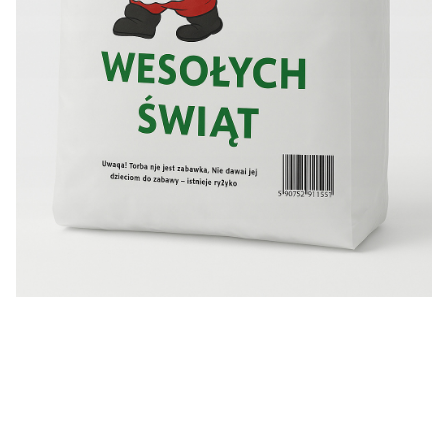
Reklamówki:
Szerokość
30 cm
Długość
55 cm