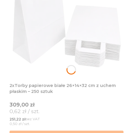
2xTorby papierowe białe 26×14×32 cm z uchem
płaskim – 250 sztuk
Cena
309,00 zł
Cena jednostkowa
0,62 zł / szt.
Cena
bez VAT
251,22 zł
Cena jednostkowa
0,50 zł / szt.