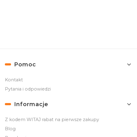
Ochrona zakupów
Zamówienia do 10 tys. zł chroni Trusted Shops
Linki w stopce
Pomoc
Kontakt
Pytania i odpowiedzi
Informacje
Z kodem WITAJ rabat na pierwsze zakupy
Blog