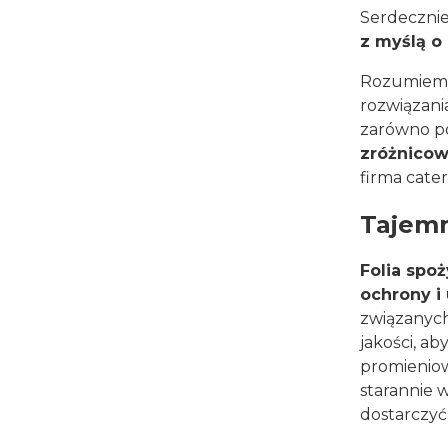
Serdecznie
z myślą o
Rozumiemy,
rozwiązani
zarówno po
zróżnicow
firma cate
Tajemn
Folia spo
ochrony i
związanych
jakości, a
promieniow
starannie 
dostarczyć