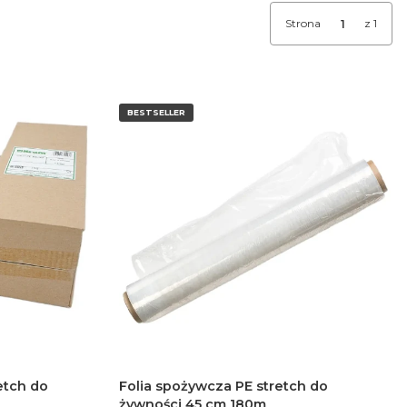
Strona
z 1
BESTSELLER
etch do
Folia spożywcza PE stretch do
żywności 45 cm 180m