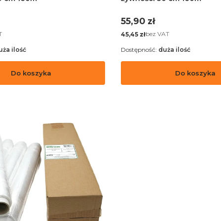
Cena
55,90 zł
Cena
T
bez VAT
45,45 zł
uża ilość
Dostępność:
duża ilość
Do koszyka
Do koszyka