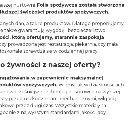
naszej hurtowni.
Folia spożywcza została stworzona
dłuższej świeżości produktów spożywczych.
ubionych dań, a także produktów. Dlatego proponujemy
, ale także gwarantują wygodę i bezpieczeństwo
ości, którą oferujemy, starannie zaspokaja
czy prowadzona jest restauracja, piekarnia, czy mała
doskonale sprawdza się w codziennej pracy.
do żywności z naszej oferty?
zaangażowania w zapewnienie maksymalnej
produktów spożywczych.
Wiemy, jak w działalnościach
ajnowocześniejsze technologie i surowce najwyższej
dukty przed uszkodzeniami mechanicznymi, wilgocią i
kowe przez długi czas. Wszystkie materiały są
godnie z najwyższymi standardami jakości, aby