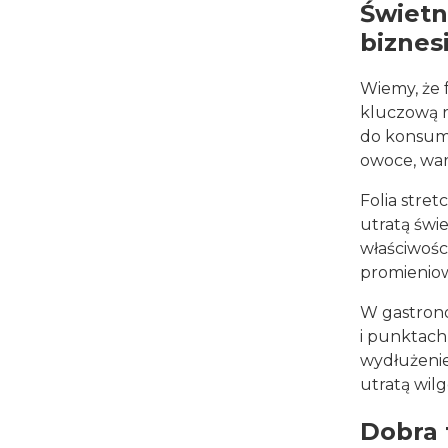
Świetn
biznes
Wiemy, że 
kluczową r
do konsume
owoce, war
Folia stre
utratą świe
właściwośc
promieniow
W gastrono
i punktach
wydłużenie
utratą wil
Dobra 