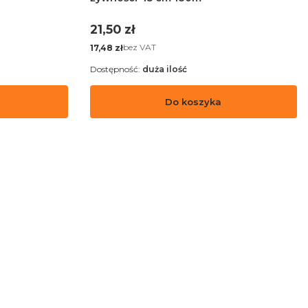
Cena
21,50 zł
Cena
bez VAT
17,48 zł
Dostępność:
duża ilość
Do koszyka