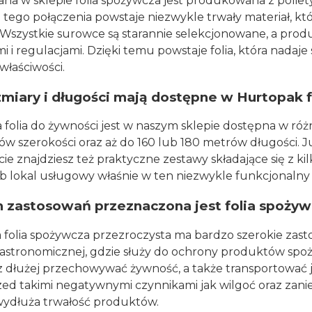
a w sklepie folia spożywcza jest produkowana z poliety
Z tego połączenia powstaje niezwykle trwały materiał, k
. Wszystkie surowce są starannie selekcjonowane, a pro
 i regulacjami. Dzięki temu powstaje folia, która nadaje 
 właściwości.
zmiary i długości mają dostępne w Hurtopak 
 folia do żywności jest w naszym sklepie dostępna w ró
w szerokości oraz aż do 160 lub 180 metrów długości. Ju
ie znajdziesz też praktyczne zestawy składające się z 
b lokal usługowy właśnie w ten niezwykle funkcjonalny 
h zastosowań przeznaczona jest folia spoży
 folia spożywcza przezroczysta ma bardzo szerokie zast
astronomicznej, gdzie służy do ochrony produktów spoży
z dłużej przechowywać żywność, a także transportować j
ed takimi negatywnymi czynnikami jak wilgoć oraz zanie
 wydłuża trwałość produktów.