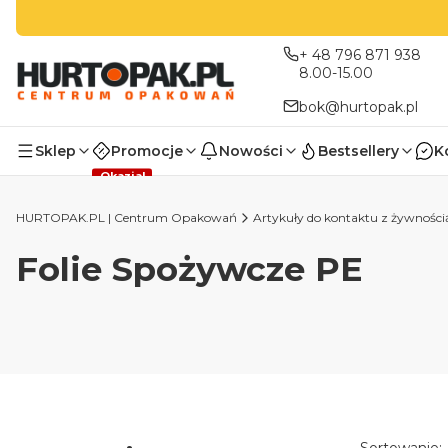
+ 48 796 871 938
8.00-15.00
bok@hurtopak.pl
Sklep
Promocje
Nowości
Bestsellery
K
Okazja!
HURTOPAK.PL | Centrum Opakowań
Artykuły do kontaktu z żywności
Folie Spożywcze PE
Koniec filtrów
Lista p