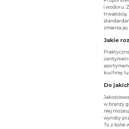
Proponowan
i wodoru. 
trwałością
standardami
zmienia jej
Jakie ro
Praktyczna
centymetró
asortymenc
kuchnię lu
Do jakic
Jakościowa
w branży g
niej możes
wyroby prz
To z kolei