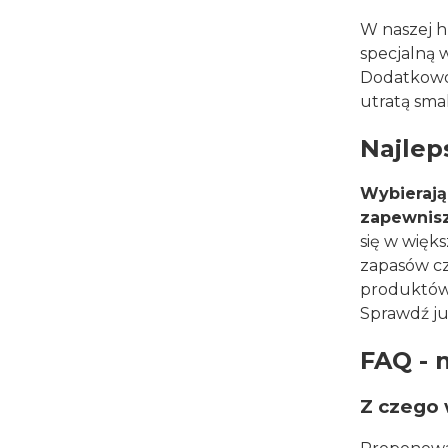
W naszej h
specjalną w
Dodatkowo 
utratą sma
Najlep
Wybierają
zapewnisz
się w więks
zapasów cz
produktów 
Sprawdź ju
FAQ - 
Z czego 