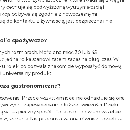
lenu. To tworzywo sztuczne, które składa się z węgla
tóry cechuje się podwyższoną wytrzymałością i
dukcja odbywa się zgodnie z nowoczesnymi
się do kontaktu z żywnością, jest bezpieczna i nie
folie spożywcze?
żnych rozmiarach. Może ona mieć 30 lub 45
ż jedna rolka stanowi zatem zapas na długi czas. W
kilku rolek, co pozwala znakomicie wyposażyć domową
i uniwersalny produkt.
wcza gastronomiczna?
osowanie. Przede wszystkim idealnie odnajduje się ona
wczych i zapewnienia im dłuższej świeżości. Dzięki
ą w bezpieczny sposób. Folia osłoni bowiem wszelkie
czyszczenia. Nie przepuszcza ona również powietrza.