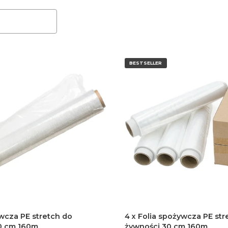
BESTSELLER
wcza PE stretch do
4 x Folia spożywcza PE str
0 cm 160m
żywności 30 cm 160m