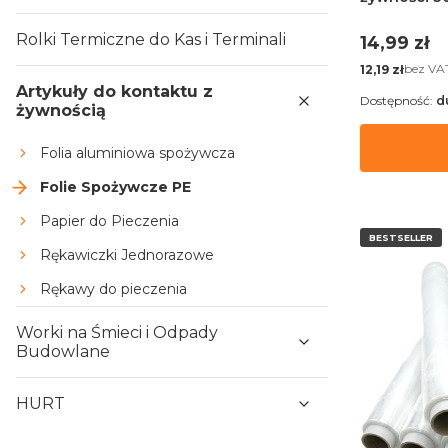
Rolki Termiczne do Kas i Terminali
Cena
14,99 zł
Cena
bez VA
12,19 zł
Artykuły do kontaktu z
Dostępność:
d
żywnością
Folia aluminiowa spożywcza
Folie Spożywcze PE
Papier do Pieczenia
BESTSELLER
Rękawiczki Jednorazowe
Rękawy do pieczenia
Worki na Śmieci i Odpady
Budowlane
HURT