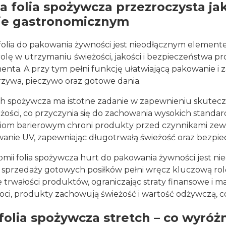
a folia spożywcza przezroczysta j
ie gastronomicznym
folia do pakowania żywności jest nieodłącznym elemen
olę w utrzymaniu świeżości, jakości i bezpieczeństwa
nta. A przy tym pełni funkcję ułatwiającą pakowanie i
zywa, pieczywo oraz gotowe dania.
tch spożywcza ma istotne zadanie w zapewnieniu skuteczn
żości, co przyczynia się do zachowania wysokich standard
iom barierowym chroni produkty przed czynnikami zewnę
anie UV, zapewniając długotrwałą świeżość oraz bezpie
mii folia spożywcza hurt do pakowania żywności jest ni
 sprzedaży gotowych posiłków pełni wręcz kluczową rol
 trwałości produktów, ograniczając straty finansowe i m
goci, produkty zachowują świeżość i wartość odżywczą, 
folia spożywcza stretch – co wyróż