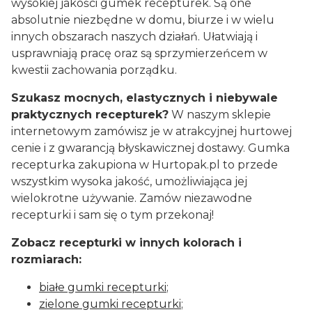
wysokiej jakości gumek recepturek. Są one
absolutnie niezbędne w domu, biurze i w wielu
innych obszarach naszych działań. Ułatwiają i
usprawniają pracę oraz są sprzymierzeńcem w
kwestii zachowania porządku.
Szukasz mocnych, elastycznych i niebywale
praktycznych recepturek?
W naszym sklepie
internetowym zamówisz je w atrakcyjnej hurtowej
cenie i z gwarancją błyskawicznej dostawy. Gumka
recepturka zakupiona w Hurtopak.pl to przede
wszystkim wysoka jakość, umożliwiająca jej
wielokrotne używanie. Zamów niezawodne
recepturki i sam się o tym przekonaj!
Zobacz recepturki w innych kolorach i
rozmiarach:
białe gumki recepturki
;
zielone gumki recepturki
;