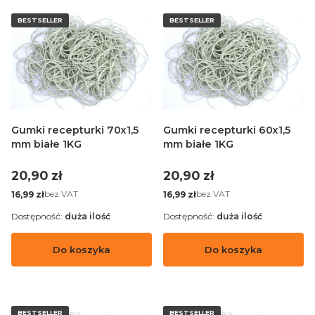
BESTSELLER
BESTSELLER
Gumki recepturki 70x1,5
Gumki recepturki 60x1,5
mm białe 1KG
mm białe 1KG
Cena
Cena
20,90 zł
20,90 zł
Cena
Cena
bez VAT
bez VAT
16,99 zł
16,99 zł
Dostępność:
duża ilość
Dostępność:
duża ilość
Do koszyka
Do koszyka
BESTSELLER
BESTSELLER