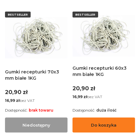
BESTSELLER
BESTSELLER
Gumki recepturki 60x3
Gumki recepturki 70x3
mm białe 1KG
mm białe 1KG
Cena
20,90 zł
Cena
20,90 zł
Cena
bez VAT
16,99 zł
Cena
bez VAT
16,99 zł
Dostępność:
brak towaru
Dostępność:
duża ilość
Niedostępny
Do koszyka