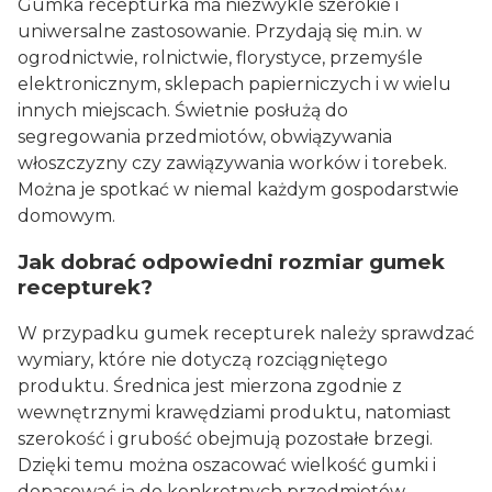
Gumka recepturka ma niezwykle szerokie i
uniwersalne zastosowanie. Przydają się m.in. w
ogrodnictwie, rolnictwie, florystyce, przemyśle
elektronicznym, sklepach papierniczych i w wielu
innych miejscach. Świetnie posłużą do
segregowania przedmiotów, obwiązywania
włoszczyzny czy zawiązywania worków i torebek.
Można je spotkać w niemal każdym gospodarstwie
domowym.
Jak dobrać odpowiedni rozmiar gumek
recepturek?
W przypadku gumek recepturek należy sprawdzać
wymiary, które nie dotyczą rozciągniętego
produktu. Średnica jest mierzona zgodnie z
wewnętrznymi krawędziami produktu, natomiast
szerokość i grubość obejmują pozostałe brzegi.
Dzięki temu można oszacować wielkość gumki i
dopasować ją do konkretnych przedmiotów.