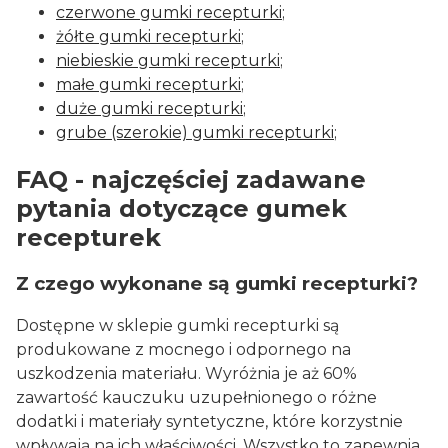
czerwone gumki recepturki
;
żółte gumki recepturki
;
niebieskie gumki recepturki
;
małe gumki recepturki
;
duże gumki recepturki
;
grube (szerokie) gumki recepturki
;
FAQ - najczęściej zadawane
pytania dotyczące gumek
recepturek
Z czego wykonane są gumki recepturki?
Dostępne w sklepie gumki recepturki są
produkowane z mocnego i odpornego na
uszkodzenia materiału. Wyróżnia je aż 60%
zawartość kauczuku uzupełnionego o różne
dodatki i materiały syntetyczne, które korzystnie
wpływają na ich właściwości. Wszystko to zapewnia