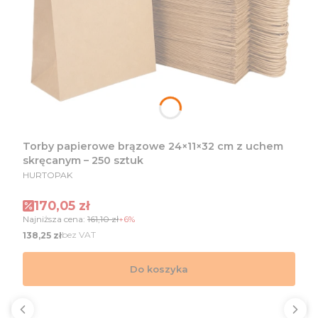
Torby papierowe brązowe 24×11×32 cm z uchem
skręcanym – 250 sztuk
PRODUCENT
HURTOPAK
Cena promocyjna
170,05 zł
Najniższa cena:
161,10 zł
+6%
Cena
bez VAT
138,25 zł
Do koszyka