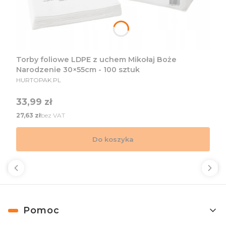
Torby foliowe LDPE z uchem Mikołaj Boże
Narodzenie 30×55cm - 100 sztuk
PRODUCENT
HURTOPAK.PL
Cena
33,99 zł
Cena
bez VAT
27,63 zł
Do koszyka
Linki w stopce
Pomoc