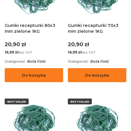
Gumki recepturki 80x3
Gumki recepturki 70x3
mm zielone 1KG
mm zielone 1KG
Cena
Cena
20,90 zł
20,90 zł
Cena
Cena
bez VAT
bez VAT
16,99 zł
16,99 zł
Dostępność:
duża ilość
Dostępność:
duża ilość
Do koszyka
Do koszyka
BESTSELLER
BESTSELLER