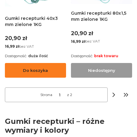
Gumki recepturki 80x1,5
Gumki recepturki 40x3
mm zielone 1KG
mm zielone 1KG
Cena
20,90 zł
Cena
20,90 zł
Cena
bez VAT
16,99 zł
Cena
bez VAT
16,99 zł
Dostępność:
duża ilość
Dostępność:
brak towaru
Do koszyka
Niedostępny
Strona
z 2
Przej
Gumki recepturki – różne
wymiary i kolory