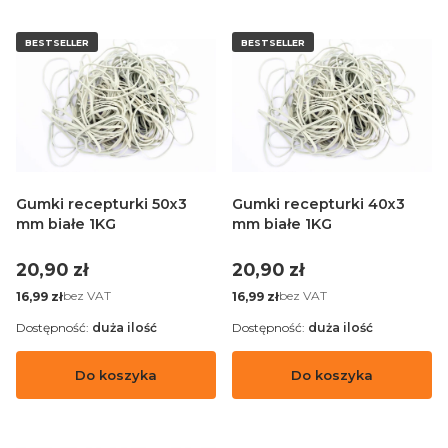
BESTSELLER
BESTSELLER
Gumki recepturki 50x3
Gumki recepturki 40x3
mm białe 1KG
mm białe 1KG
Cena
Cena
20,90 zł
20,90 zł
Cena
Cena
bez VAT
bez VAT
16,99 zł
16,99 zł
Dostępność:
duża ilość
Dostępność:
duża ilość
Do koszyka
Do koszyka