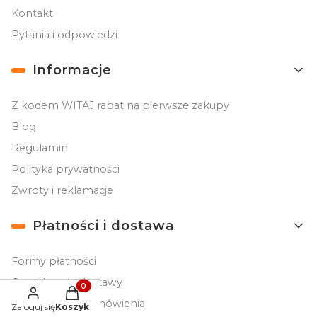
Kontakt
Pytania i odpowiedzi
Informacje
Z kodem WITAJ rabat na pierwsze zakupy
Blog
Regulamin
Polityka prywatności
Zwroty i reklamacje
Płatności i dostawa
Formy płatności
Czas i koszty dostawy
Produkty w koszyku: 0. Zobacz szczegóły
Czas realizacji zamówienia
Zaloguj się
Koszyk