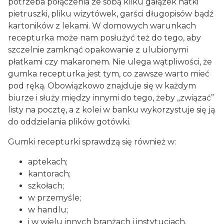
potrzeba połączenia ze sobą kilku gałązek natki
pietruszki, pliku wizytówek, garści długopisów bądź
kartoników z lekami. W domowych warunkach
recepturka może nam posłużyć też do tego, aby
szczelnie zamknąć opakowanie z ulubionymi
płatkami czy makaronem. Nie ulega wątpliwości, że
gumka recepturka jest tym, co zawsze warto mieć
pod ręką. Obowiązkowo znajduje się w każdym
biurze i służy między innymi do tego, żeby „związać”
listy na pocztę, a z kolei w banku wykorzystuje się ją
do oddzielania plików gotówki.
Gumki recepturki sprawdzą się również w:
aptekach;
kantorach;
szkołach;
w przemyśle;
w handlu;
i w wielu innych branżach i instytucjach.