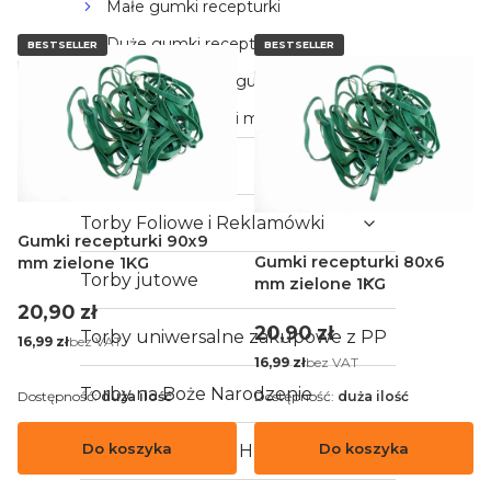
Małe gumki recepturki
Duże gumki recepturki
BESTSELLER
BESTSELLER
Grube (szerokie) gumki recepturki
Gumki recepturki mocne
Torby Papierowe
Torby Foliowe i Reklamówki
Gumki recepturki 90x9
Gumki recepturki 80x6
mm zielone 1KG
Torby jutowe
mm zielone 1KG
Cena
20,90 zł
Cena
20,90 zł
Torby uniwersalne zakupowe z PP
Cena
bez VAT
16,99 zł
Cena
bez VAT
16,99 zł
Torby na Boże Narodzenie
Dostępność:
duża ilość
Dostępność:
duża ilość
Do koszyka
Do koszyka
Woreczki Foliowe HDPE