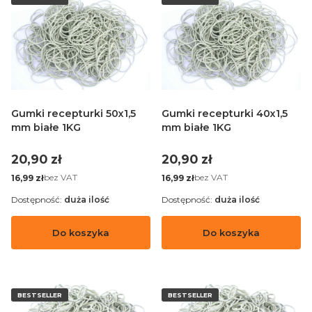
Gumki recepturki 50x1,5
Gumki recepturki 40x1,5
mm białe 1KG
mm białe 1KG
Cena
Cena
20,90 zł
20,90 zł
Cena
Cena
bez VAT
bez VAT
16,99 zł
16,99 zł
Dostępność:
duża ilość
Dostępność:
duża ilość
Do koszyka
Do koszyka
BESTSELLER
BESTSELLER