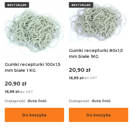
BESTSELLER
BESTSELLER
Gumki recepturki 80x1,5
mm białe 1KG
Gumki recepturki 100x1,5
Cena
20,90 zł
mm białe 1 KG
Cena
bez VAT
16,99 zł
Cena
20,90 zł
Cena
bez VAT
16,99 zł
Dostępność:
duża ilość
Dostępność:
duża ilość
Do koszyka
Do koszyka