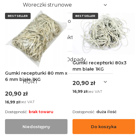
Woreczki strunowe
BESTSELLER
BESTSELLER
Rolki Termiczne do Kas i Terminali
Artykuły do kontaktu z
żywnością
Worki na Śmieci i Odpady
Gumki recepturki 80x3
Budowlane
mm białe 1KG
Gumki recepturki 80 mm x
6 mm białe 1KG
HURT
Cena
20,90 zł
Cena
bez VAT
16,99 zł
Cena
20,90 zł
Cena
bez VAT
16,99 zł
Dostępność:
brak towaru
Dostępność:
duża ilość
Niedostępny
Do koszyka