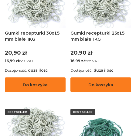
Gumki recepturki 30x1,5
Gumki recepturki 25x1,5
mm białe 1KG
mm białe 1KG
Cena
Cena
20,90 zł
20,90 zł
Cena
Cena
bez VAT
bez VAT
16,99 zł
16,99 zł
Dostępność:
duża ilość
Dostępność:
duża ilość
Do koszyka
Do koszyka
BESTSELLER
BESTSELLER