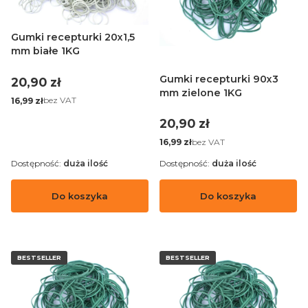
Gumki recepturki 20x1,5
mm białe 1KG
Gumki recepturki 90x3
Cena
20,90 zł
mm zielone 1KG
Cena
bez VAT
16,99 zł
Cena
20,90 zł
Cena
bez VAT
16,99 zł
Dostępność:
duża ilość
Dostępność:
duża ilość
Do koszyka
Do koszyka
BESTSELLER
BESTSELLER