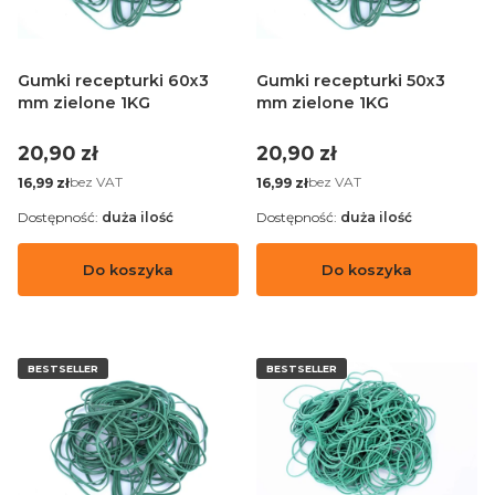
Gumki recepturki 60x3
Gumki recepturki 50x3
mm zielone 1KG
mm zielone 1KG
Cena
Cena
20,90 zł
20,90 zł
Cena
Cena
bez VAT
bez VAT
16,99 zł
16,99 zł
Dostępność:
duża ilość
Dostępność:
duża ilość
Do koszyka
Do koszyka
BESTSELLER
BESTSELLER