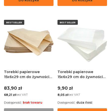
Do koszyka
Do koszyka
BESTSELLER
BESTSELLER
Torebki papierowe
Torebki papierowe
15x6x29 cm do żywności
15x6x29 cm do żywności
brązowe - 1000 sztuk
białe - 100 sztuk
Cena
Cena
83,90 zł
9,90 zł
Cena
Cena
bez VAT
bez VAT
68,21 zł
8,05 zł
Dostępność:
brak towaru
Dostępność:
duża ilość