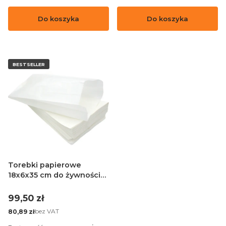
Do koszyka
Do koszyka
BESTSELLER
Torebki papierowe
18x6x35 cm do żywności
białe - 1000 sztuk
Cena
99,50 zł
Cena
bez VAT
80,89 zł