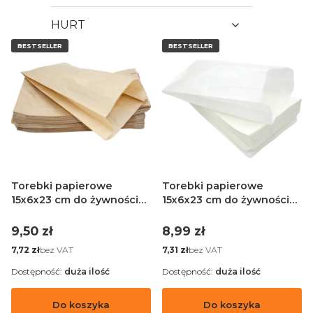
HURT
BESTSELLER
BESTSELLER
Torebki papierowe
Torebki papierowe
15x6x23 cm do żywności
15x6x23 cm do żywności
brązowe - 100 sztuk
białe - 100 sztuk
Cena
Cena
9,50 zł
8,99 zł
Cena
Cena
bez VAT
bez VAT
7,72 zł
7,31 zł
Dostępność:
duża ilość
Dostępność:
duża ilość
Do koszyka
Do koszyka