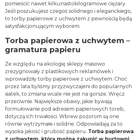
pomieścić nawet kilkunastokilogramowe ciężary.
Jeśli poszukujesz czegoś solidnego i eleganckiego,
to torby papierowe z uchwytem z pewnością będą
satysfakcjonującym wyborem.
Torba papierowa z uchwytem –
gramatura papieru
Ze względu na ekologię sklepy masowo
zrezygnowały z plastikowych reklamówek i
wprowadziły torby papierowe z uchwytem. Choć
przez lata byliśmy przyzwyczajeni do popularnych
siatek, to zmiana wcale nie jest na gorsze. Wręcz
przeciwnie. Największe obawy, jakie bywają
formułowanie pod adresem papierowych toreb,
dotyczą ich trwałości. Wbrew pozorom są one
równie wytrzymałe i solidne. Odpowiadają za to
wysoka jakość i grubość papieru.
Torba papierowa
z uchwytem, którą można zakupić w hurtowni