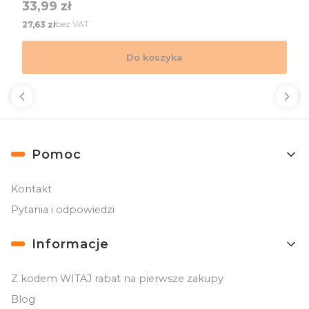
Cena
33,99 zł
Cena
bez VAT
27,63 zł
Do koszyka
Linki w stopce
Pomoc
Kontakt
Pytania i odpowiedzi
Informacje
Z kodem WITAJ rabat na pierwsze zakupy
Blog