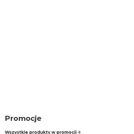
Bezpieczne
Rabat powitalny
zakupy
Z kodem WITAJ -5%
Wszystkie dane i
na pierwsze zakupy
płatności są
zabezpieczone
Ochrona zakupów
Zamówienia do 10 tys. zł chroni Trusted Shops
Promocje
Wszystkie produkty w promocji