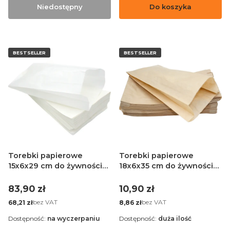
Niedostępny
Do koszyka
BESTSELLER
BESTSELLER
Torebki papierowe
Torebki papierowe
15x6x29 cm do żywności
18x6x35 cm do żywności
białe - 1000 sztuk
brązowe - 100 sztuk
Cena
Cena
83,90 zł
10,90 zł
Cena
Cena
bez VAT
bez VAT
68,21 zł
8,86 zł
Dostępność:
na wyczerpaniu
Dostępność:
duża ilość