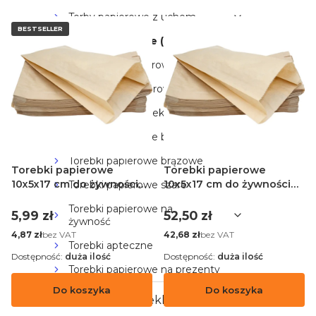
Torby papierowe z uchem
BESTSELLER
Torebki fałdowe (bez uchwytu)
Małe torby papierowe
Duże torby papierowe
Torby papierowe eko
Torebki papierowe białe
Torebki papierowe brązowe
Torebki papierowe
Torebki papierowe
10x5x17 cm do żywności
10x5x17 cm do żywności
Torebki papierowe szare
brązowe - 100 sztuk
brązowe - 1000 sztuk
Torebki papierowe na
Cena
Cena
5,99 zł
52,50 zł
żywność
Cena
Cena
bez VAT
bez VAT
4,87 zł
42,68 zł
Torebki apteczne
Dostępność:
duża ilość
Dostępność:
duża ilość
Torebki papierowe na prezenty
Do koszyka
Do koszyka
Torby Foliowe i Reklamówki