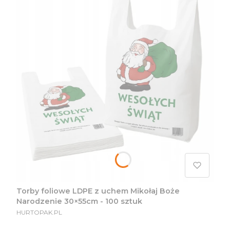
Torby foliowe LDPE z uchem Mikołaj Boże
Narodzenie 30×55cm - 100 sztuk
PRODUCENT
HURTOPAK.PL