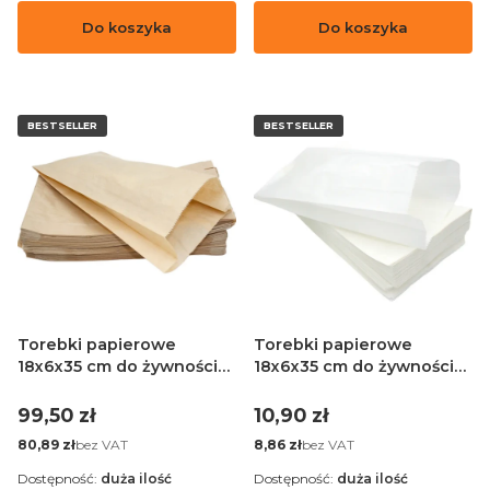
Do koszyka
Do koszyka
BESTSELLER
BESTSELLER
Torebki papierowe
Torebki papierowe
18x6x35 cm do żywności
18x6x35 cm do żywności
brązowe - 1000 sztuk
białe - 100 sztuk
Cena
Cena
99,50 zł
10,90 zł
Cena
Cena
bez VAT
bez VAT
80,89 zł
8,86 zł
Dostępność:
duża ilość
Dostępność:
duża ilość