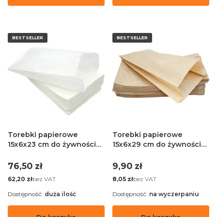
BESTSELLER
BESTSELLER
Torebki papierowe
Torebki papierowe
15x6x23 cm do żywności
15x6x29 cm do żywności
białe - 1000 sztuk
brązowe - 100 sztuk
Cena
Cena
76,50 zł
9,90 zł
Cena
Cena
bez VAT
bez VAT
62,20 zł
8,05 zł
Dostępność:
duża ilość
Dostępność:
na wyczerpaniu