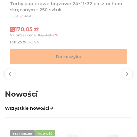
Torby papierowe brązowe 24×11×32 cm z uchem
skręcanym – 250 sztuk
PRODUCENT
HURTOPAK
Cena promocyjna
170,05 zł
Najniższa cena:
161,10 zł
+6%
Cena
bez VAT
138,25 zł
Do koszyka
Nowości
Wszystkie nowości
BESTSELLER
NOWOŚĆ