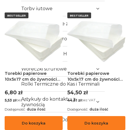
Torby jutowe
BESTSELLER
BESTSELLER
Torby uniwersalne zakupowe z PP
Torby na Boże Narodzenie
Woreczki Foliowe HDPE
Woreczki strunowe
Torebki papierowe
Torebki papierowe
10x5x17 cm do żywności
10x5x17 cm do żywności
Rolki Termiczne do Kas i Terminali
białe - 100 sztuk
białe - 1000 sztuk
Cena
Cena
6,80 zł
54,50 zł
Artykuły do kontaktu z
Cena
Cena
bez VAT
bez VAT
5,53 zł
44,31 zł
żywnością
Dostępność:
duża ilość
Dostępność:
duża ilość
Worki na Śmieci i Odpady
Do koszyka
Do koszyka
Budowlane