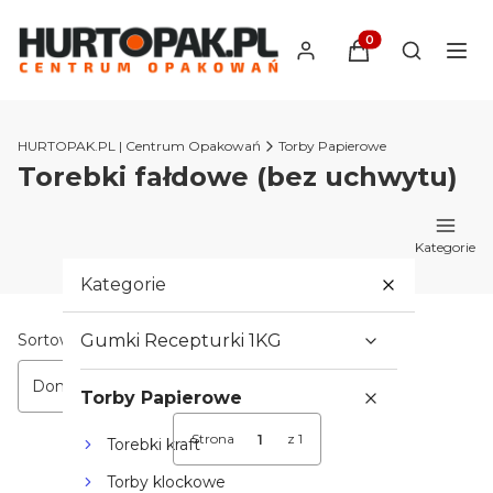
Produkty w koszyk
Otwórz wy
HURTOPAK.PL | Centrum Opakowań
Torby Papierowe
Torebki fałdowe (bez uchwytu)
Kategorie
Kategorie
Lista produktów
Sortowanie:
Gumki Recepturki 1KG
Domyślne
Torby Papierowe
Strona
z 1
Torebki kraft
Torby klockowe