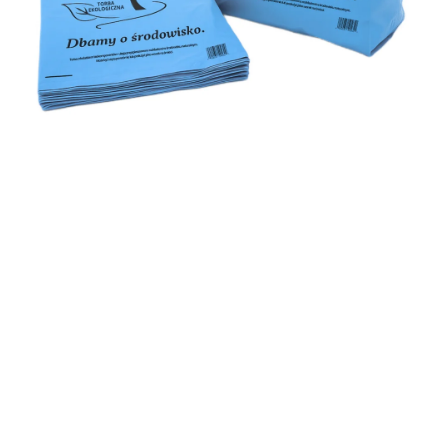
Reklamówki:
Szerokość
30 cm
Długość
55 cm
Ilość sztuk w opakowaniu
50
Grubość folii
45 mikronów / bardzo
gruba
Rodzaj folii
LDPE