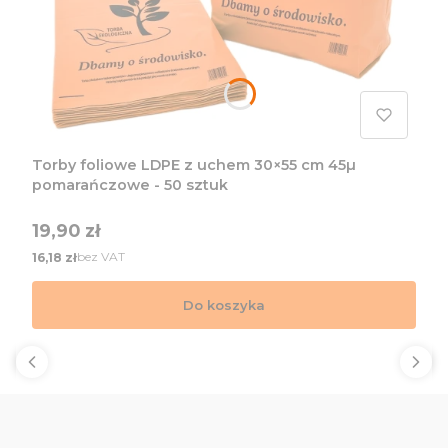
Torby foliowe LDPE z uchem 30×55 cm 45µ
pomarańczowe - 50 sztuk
Cena
19,90 zł
Cena
bez VAT
16,18 zł
Do koszyka