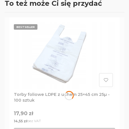
To też może Ci się przydać
BESTSELLER
Torby foliowe LDPE z uchem 25×45 cm 25µ -
100 sztuk
Cena
17,90 zł
Cena
bez VAT
14,55 zł