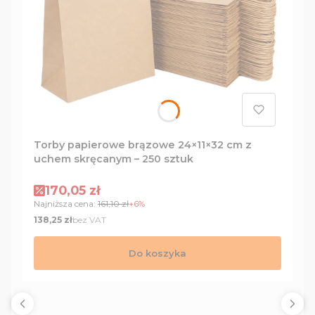
Torby papierowe brązowe 24×11×32 cm z
uchem skręcanym – 250 sztuk
Cena promocyjna
170,05 zł
Najniższa cena:
161,10 zł
+6%
Cena
bez VAT
138,25 zł
Do koszyka