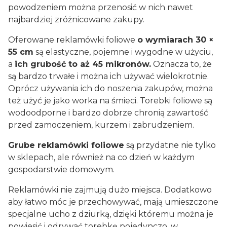
powodzeniem można przenosić w nich nawet
najbardziej zróżnicowane zakupy.
Oferowane reklamówki foliowe
o wymiarach 30 ×
55 cm
są elastyczne, pojemne i wygodne w użyciu,
a
ich grubość to aż 45 mikronów.
Oznacza to, że
są bardzo trwałe i można ich używać wielokrotnie.
Oprócz używania ich do noszenia zakupów, można
też użyć je jako worka na śmieci. Torebki foliowe są
wodoodporne i bardzo dobrze chronią zawartość
przed zamoczeniem, kurzem i zabrudzeniem.
Grube reklamówki foliowe
są przydatne nie tylko
w sklepach, ale również na co dzień w każdym
gospodarstwie domowym.
Reklamówki nie zajmują dużo miejsca. Dodatkowo
aby łatwo móc je przechowywać, mają umieszczone
specjalne ucho z dziurką, dzięki któremu można je
powiesić i odrywać torebkę pojedynczo, w