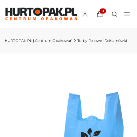
Produkty w koszyk
Otwórz wy
HURTOPAK.PL | Centrum Opakowań
Torby Foliowe i Reklamówki