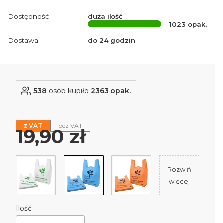
Dostępność:
duża ilość
1023
opak.
Dostawa:
do 24 godzin
538
osób kupiło
2363 opak.
z VAT
bez VAT
Cena
19,90 zł
Rozwiń
więcej
Ilość