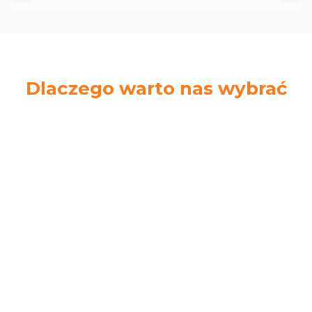
Dlaczego warto nas wybrać
Ekspresowa
Łatwe zwroty
wysyłka
14 dni na zwrot
Zamów do 14.00.
towaru bez podania
Wyślemy tego
przyczyny
samego dnia