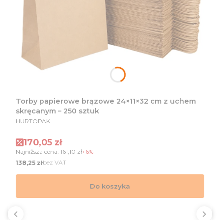
Torby papierowe brązowe 24×11×32 cm z uchem
skręcanym – 250 sztuk
PRODUCENT
HURTOPAK
Cena promocyjna
170,05 zł
Najniższa cena:
161,10 zł
+6%
Cena
bez VAT
138,25 zł
Do koszyka