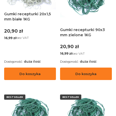
Gumki recepturki 20x1,5
mm białe 1KG
Gumki recepturki 90x3
Cena
20,90 zł
mm zielone 1KG
Cena
bez VAT
16,99 zł
Cena
20,90 zł
Cena
bez VAT
16,99 zł
Dostępność:
duża ilość
Dostępność:
duża ilość
Do koszyka
Do koszyka
BESTSELLER
BESTSELLER