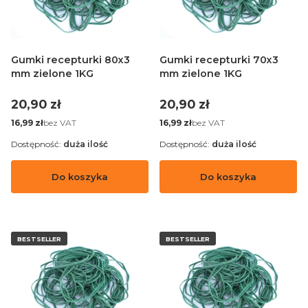
Gumki recepturki 80x3
Gumki recepturki 70x3
mm zielone 1KG
mm zielone 1KG
Cena
Cena
20,90 zł
20,90 zł
Cena
Cena
bez VAT
bez VAT
16,99 zł
16,99 zł
Dostępność:
duża ilość
Dostępność:
duża ilość
Do koszyka
Do koszyka
BESTSELLER
BESTSELLER