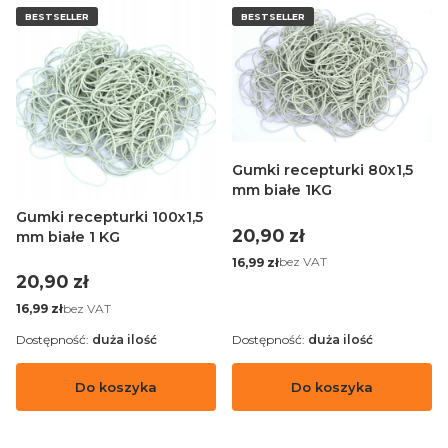
BESTSELLER
BESTSELLER
Gumki recepturki 80x1,5
mm białe 1KG
Gumki recepturki 100x1,5
Cena
20,90 zł
mm białe 1 KG
Cena
bez VAT
16,99 zł
Cena
20,90 zł
Cena
bez VAT
16,99 zł
Dostępność:
duża ilość
Dostępność:
duża ilość
Do koszyka
Do koszyka