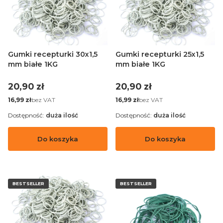
Gumki recepturki 30x1,5
Gumki recepturki 25x1,5
mm białe 1KG
mm białe 1KG
Cena
Cena
20,90 zł
20,90 zł
Cena
Cena
bez VAT
bez VAT
16,99 zł
16,99 zł
Dostępność:
duża ilość
Dostępność:
duża ilość
Do koszyka
Do koszyka
BESTSELLER
BESTSELLER