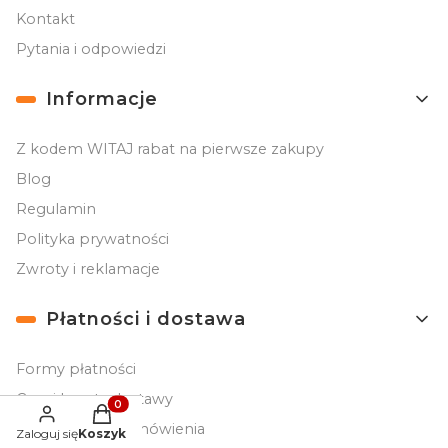
Kontakt
Pytania i odpowiedzi
Informacje
Z kodem WITAJ rabat na pierwsze zakupy
Blog
Regulamin
Polityka prywatności
Zwroty i reklamacje
Płatności i dostawa
Formy płatności
Czas i koszty dostawy
Produkty w koszyku: 0. Zobacz szczegóły
Czas realizacji zamówienia
Zaloguj się
Koszyk