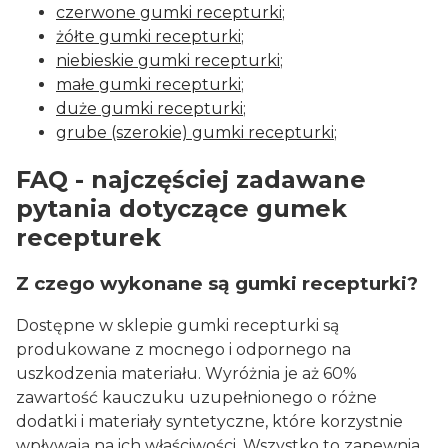
czerwone gumki recepturki
;
żółte gumki recepturki
;
niebieskie gumki recepturki
;
małe gumki recepturki
;
duże gumki recepturki
;
grube (szerokie) gumki recepturki
;
FAQ - najczęściej zadawane
pytania dotyczące gumek
recepturek
Z czego wykonane są gumki recepturki?
Dostępne w sklepie gumki recepturki są
produkowane z mocnego i odpornego na
uszkodzenia materiału. Wyróżnia je aż 60%
zawartość kauczuku uzupełnionego o różne
dodatki i materiały syntetyczne, które korzystnie
wpływają na ich właściwości. Wszystko to zapewnia