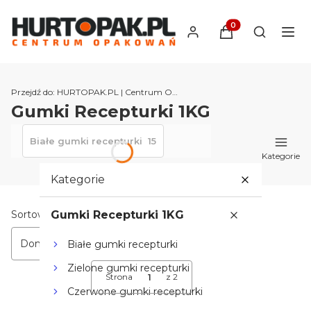
Produkty w koszyk
Otwórz wy
Przejdź do:
HURTOPAK.PL | Centrum Opakowań
Gumki Recepturki 1KG
Białe gumki recepturki
15
Kategorie
Kategorie
Lista produktów
Sortowanie:
Gumki Recepturki 1KG
Domyślne
Białe gumki recepturki
Zielone gumki recepturki
Strona
z 2
Następne produkty
Czerwone gumki recepturki