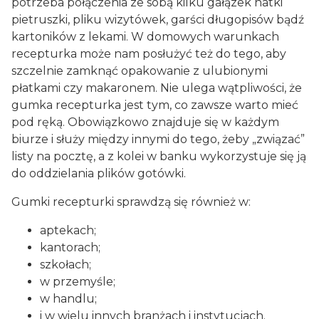
potrzeba połączenia ze sobą kilku gałązek natki
pietruszki, pliku wizytówek, garści długopisów bądź
kartoników z lekami. W domowych warunkach
recepturka może nam posłużyć też do tego, aby
szczelnie zamknąć opakowanie z ulubionymi
płatkami czy makaronem. Nie ulega wątpliwości, że
gumka recepturka jest tym, co zawsze warto mieć
pod ręką. Obowiązkowo znajduje się w każdym
biurze i służy między innymi do tego, żeby „związać”
listy na pocztę, a z kolei w banku wykorzystuje się ją
do oddzielania plików gotówki.
Gumki recepturki sprawdzą się również w:
aptekach;
kantorach;
szkołach;
w przemyśle;
w handlu;
i w wielu innych branżach i instytucjach.