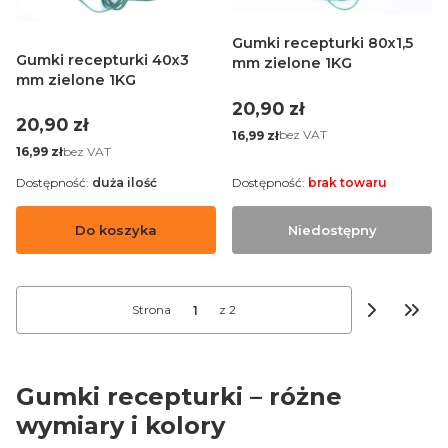
Gumki recepturki 80x1,5
Gumki recepturki 40x3
mm zielone 1KG
mm zielone 1KG
Cena
20,90 zł
Cena
20,90 zł
Cena
bez VAT
16,99 zł
Cena
bez VAT
16,99 zł
Dostępność:
duża ilość
Dostępność:
brak towaru
Do koszyka
Niedostępny
Strona
z 2
Przej
Gumki recepturki – różne
wymiary i kolory