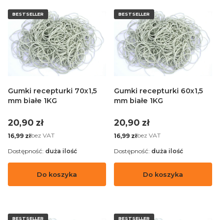
BESTSELLER
BESTSELLER
Gumki recepturki 70x1,5
Gumki recepturki 60x1,5
mm białe 1KG
mm białe 1KG
Cena
Cena
20,90 zł
20,90 zł
Cena
Cena
bez VAT
bez VAT
16,99 zł
16,99 zł
Dostępność:
duża ilość
Dostępność:
duża ilość
Do koszyka
Do koszyka
BESTSELLER
BESTSELLER