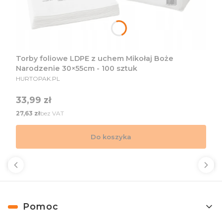
Torby foliowe LDPE z uchem Mikołaj Boże
Narodzenie 30×55cm - 100 sztuk
PRODUCENT
HURTOPAK.PL
Cena
33,99 zł
Cena
bez VAT
27,63 zł
Do koszyka
Linki w stopce
Pomoc