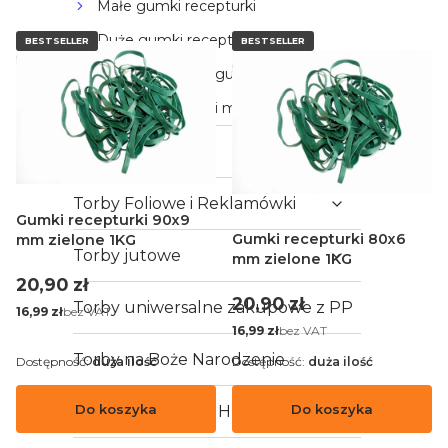
Małe gumki recepturki
Duże gumki recepturki
BESTSELLER
BESTSELLER
Grube (szerokie) gumki recepturki
Gumki recepturki mocne
Torby Papierowe
Torby Foliowe i Reklamówki
Gumki recepturki 90x9
Gumki recepturki 80x6
mm zielone 1KG
Torby jutowe
mm zielone 1KG
Cena
20,90 zł
Cena
20,90 zł
Torby uniwersalne zakupowe z PP
Cena
bez VAT
16,99 zł
Cena
bez VAT
16,99 zł
Torby na Boże Narodzenie
Dostępność:
duża ilość
Dostępność:
duża ilość
Do koszyka
Do koszyka
Woreczki Foliowe HDPE