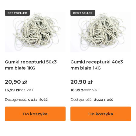
BESTSELLER
BESTSELLER
Gumki recepturki 50x3
Gumki recepturki 40x3
mm białe 1KG
mm białe 1KG
Cena
Cena
20,90 zł
20,90 zł
Cena
Cena
bez VAT
bez VAT
16,99 zł
16,99 zł
Dostępność:
duża ilość
Dostępność:
duża ilość
Do koszyka
Do koszyka