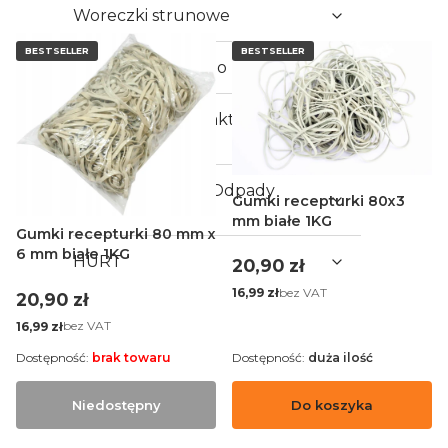
Woreczki strunowe
BESTSELLER
BESTSELLER
Rolki Termiczne do Kas i Terminali
Artykuły do kontaktu z
żywnością
Worki na Śmieci i Odpady
Gumki recepturki 80x3
Budowlane
mm białe 1KG
Gumki recepturki 80 mm x
6 mm białe 1KG
HURT
Cena
20,90 zł
Cena
bez VAT
16,99 zł
Cena
20,90 zł
Cena
bez VAT
16,99 zł
Dostępność:
brak towaru
Dostępność:
duża ilość
Niedostępny
Do koszyka