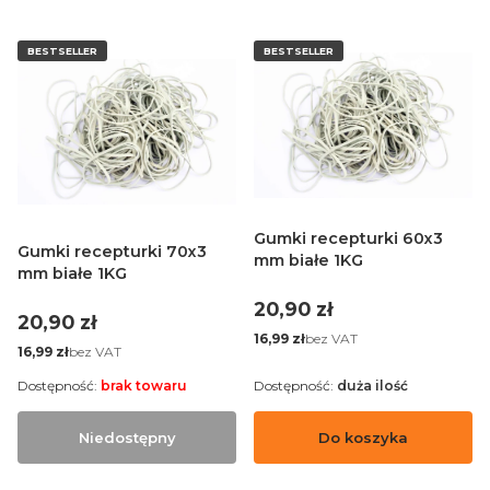
BESTSELLER
BESTSELLER
Gumki recepturki 60x3
Gumki recepturki 70x3
mm białe 1KG
mm białe 1KG
Cena
20,90 zł
Cena
20,90 zł
Cena
bez VAT
16,99 zł
Cena
bez VAT
16,99 zł
Dostępność:
brak towaru
Dostępność:
duża ilość
Niedostępny
Do koszyka