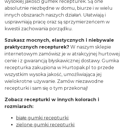
wysokiej jakości gumek recepturek. Są one
absolutnie niezbędne w domu, biurze i w wielu
innych obszarach naszych działań. Ułatwiają i
usprawniają pracę oraz są sprzymierzeńcem w
kwestii zachowania porządku.
Szukasz mocnych, elastycznych i niebywale
praktycznych recepturek?
W naszym sklepie
internetowym zamówisz je w atrakcyjnej hurtowej
cenie i z gwarancją błyskawicznej dostawy. Gumka
recepturka zakupiona w Hurtopak.pl to przede
wszystkim wysoka jakość, umożliwiająca jej
wielokrotne używanie. Zamów niezawodne
recepturki i sam się o tym przekonaj!
Zobacz recepturki w innych kolorach i
rozmiarach:
białe gumki recepturki
;
zielone gumki recepturki
;