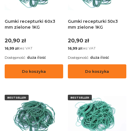
Gumki recepturki 60x3
Gumki recepturki 50x3
mm zielone 1KG
mm zielone 1KG
Cena
Cena
20,90 zł
20,90 zł
Cena
Cena
bez VAT
bez VAT
16,99 zł
16,99 zł
Dostępność:
duża ilość
Dostępność:
duża ilość
Do koszyka
Do koszyka
BESTSELLER
BESTSELLER