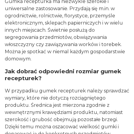
Gumka recepturka ma niezwykle szerokie i
uniwersalne zastosowanie. Przydają się m.in. w
ogrodnictwie, rolnictwie, florystyce, przemyśle
elektronicznym, sklepach papierniczych i w wielu
innych miejscach. Świetnie posłużą do
segregowania przedmiotów, obwiązywania
włoszczyzny czy zawiązywania worków i torebek.
Można je spotkać w niemal każdym gospodarstwie
domowym.
Jak dobrać odpowiedni rozmiar gumek
recepturek?
W przypadku gumek recepturek należy sprawdzać
wymiary, które nie dotyczą rozciągniętego
produktu. Średnica jest mierzona zgodnie z
wewnętrznymi krawędziami produktu, natomiast
szerokość i grubość obejmują pozostałe brzegi.
Dzięki temu można oszacować wielkość gumki i
dopasować ją do konkretnych przedmiotów.