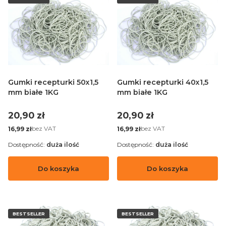
Gumki recepturki 50x1,5
Gumki recepturki 40x1,5
mm białe 1KG
mm białe 1KG
Cena
Cena
20,90 zł
20,90 zł
Cena
Cena
bez VAT
bez VAT
16,99 zł
16,99 zł
Dostępność:
duża ilość
Dostępność:
duża ilość
Do koszyka
Do koszyka
BESTSELLER
BESTSELLER