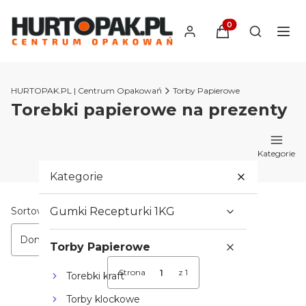
Produkty w koszyk
Otwórz wy
HURTOPAK.PL | Centrum Opakowań
Torby Papierowe
Torebki papierowe na prezenty
Kategorie
Kategorie
Lista produktów
Sortowanie:
Gumki Recepturki 1KG
Domyślne
Torby Papierowe
Strona
z 1
Torebki kraft
Torby klockowe