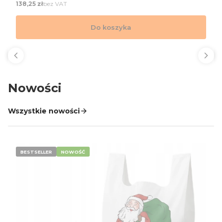
Cena
bez VAT
138,25 zł
Do koszyka
Nowości
Wszystkie nowości
BESTSELLER
NOWOŚĆ