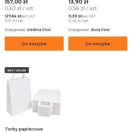
sztuk
Cena
Cena
157,00 zł
13,90 zł
Cena jednostkowa
Cena jednostkowa
0,63 zł / szt.
0,56 zł / szt.
Cena
Cena
bez VAT
bez VAT
127,64 zł
11,30 zł
Cena jednostkowa
Cena jednostkowa
0,51 zł / szt.
0,46 zł / szt.
Dostępność:
średnia ilość
Dostępność:
duża ilość
Do koszyka
Do koszyka
BESTSELLER
Torby papierowe