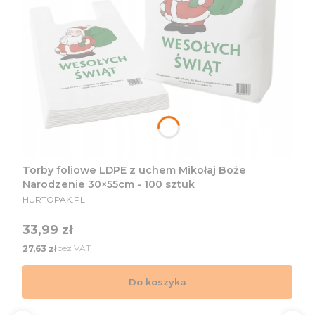
Torby foliowe LDPE z uchem Mikołaj Boże
Narodzenie 30×55cm - 100 sztuk
PRODUCENT
HURTOPAK.PL
Cena
33,99 zł
Cena
bez VAT
27,63 zł
Do koszyka