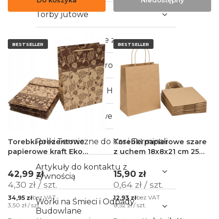
Do koszyka
Niedostępny
Torby jutowe
Torby uniwersalne zakupowe z PP
BESTSELLER
BESTSELLER
Torby na Boże Narodzenie
Woreczki Foliowe HDPE
Woreczki strunowe
Rolki Termiczne do Kas i Terminali
Torebki prezentowe
Torebki papierowe szare
papierowe kraft Eko
z uchem 18x8x21 cm 25
premium w róże - 10 sztuk
szt.
Artykuły do kontaktu z
Cena
Cena
42,99 zł
15,90 zł
żywnością
Cena jednostkowa
Cena jednostkowa
4,30 zł / szt.
0,64 zł / szt.
Cena
Cena
bez VAT
bez VAT
34,95 zł
12,93 zł
Worki na Śmieci i Odpady
Cena jednostkowa
Cena jednostkowa
3,50 zł / szt.
0,52 zł / szt.
Budowlane