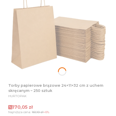
Torby papierowe brązowe 24×11×32 cm z uchem
skręcanym – 250 sztuk
PRODUCENT
HURTOPAK
Cena promocyjna
170,05 zł
Najniższa cena:
161,10 zł
+6%