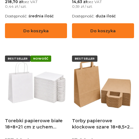
Cena
Cena
bez VAT
bez VAT
218,70 zł
14,63 zł
Cena jednostkowa
Cena jednostkowa
0,44 zł / szt.
0,59 zł / szt.
Dostępność:
średnia ilość
Dostępność:
duża ilość
Do koszyka
Do koszyka
BESTSELLER
NOWOŚĆ
BESTSELLER
Torebki papierowe białe
Torby papierowe
18×8×21 cm z uchem
klockowe szare 18×8,5×23
skręcanym – 250 sztuk
cm z uchem płaskim – 25