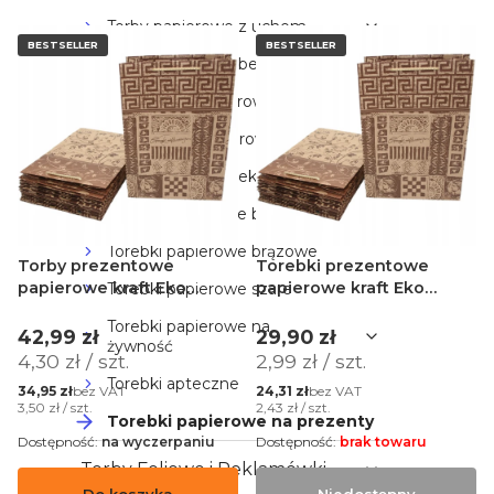
Torby papierowe z uchem
BESTSELLER
BESTSELLER
Torebki fałdowe (bez uchwytu)
Małe torby papierowe
Duże torby papierowe
Torby papierowe eko
Torebki papierowe białe
Torebki papierowe brązowe
Torby prezentowe
Torebki prezentowe
papierowe kraft Eko
papierowe kraft Eko
Torebki papierowe szare
premium 22,5x10,8x31,5 cm
premium 16x7,5x24 cm - 10
Torebki papierowe na
- 10 sztuk
sztuk
Cena
Cena
42,99 zł
29,90 zł
żywność
Cena jednostkowa
Cena jednostkowa
4,30 zł / szt.
2,99 zł / szt.
Torebki apteczne
Cena
Cena
bez VAT
bez VAT
34,95 zł
24,31 zł
Cena jednostkowa
Cena jednostkowa
3,50 zł / szt.
2,43 zł / szt.
Torebki papierowe na prezenty
Dostępność:
na wyczerpaniu
Dostępność:
brak towaru
Torby Foliowe i Reklamówki