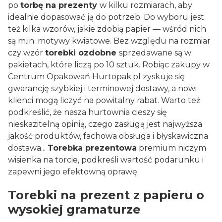
po
torbę na prezenty
w kilku rozmiarach, aby
idealnie dopasować ją do potrzeb. Do wyboru jest
też kilka wzorów, jakie zdobią papier — wśród nich
są m.in. motywy kwiatowe. Bez względu na rozmiar
czy wzór
torebki ozdobne
sprzedawane są w
pakietach, które liczą po 10 sztuk. Robiąc zakupy w
Centrum Opakowań
Hurtopak.pl
zyskuje się
gwarancję szybkiej i terminowej dostawy, a nowi
klienci mogą liczyć na powitalny rabat. Warto też
podkreślić, że nasza hurtownia cieszy się
nieskazitelną opinią, czego zasługą jest najwyższa
jakość produktów, fachowa obsługa i błyskawiczna
dostawa...
Torebka prezentowa
premium niczym
wisienka na torcie, podkreśli wartość podarunku i
zapewni jego efektowną oprawę.
Torebki na prezent z papieru o
wysokiej gramaturze