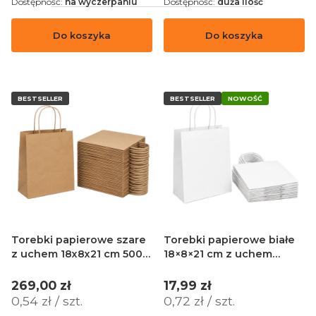
Dostępność:
na wyczerpaniu
Dostępność:
duża ilość
HURT
Do koszyka
Do koszyka
BESTSELLER
BESTSELLER
NOWOŚĆ
Torebki papierowe szare
Torebki papierowe białe
z uchem 18x8x21 cm 500
18×8×21 cm z uchem
szt
skręcanym – 25 sztuk
Cena
Cena
269,00 zł
17,99 zł
Cena jednostkowa
Cena jednostkowa
0,54 zł / szt.
0,72 zł / szt.