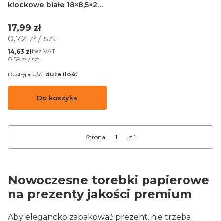
klockowe białe 18×8,5×23
cm z uchem płaskim – 25
sztuk
Cena
17,99 zł
Cena jednostkowa
0,72 zł / szt.
Cena
bez VAT
14,63 zł
Cena jednostkowa
0,59 zł / szt.
Dostępność:
duża ilość
Do koszyka
Strona
z 1
Nowoczesne torebki papierowe
na prezenty jakości premium
Aby elegancko zapakować prezent, nie trzeba