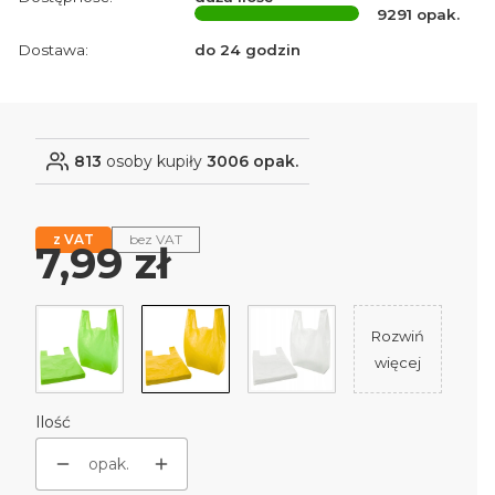
9291
opak.
Dostawa:
do 24 godzin
813
osoby kupiły
3006 opak.
z VAT
bez VAT
Cena
7,99 zł
Rozwiń
więcej
Ilość
opak.