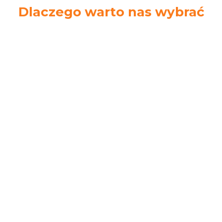
Dlaczego warto nas wybrać
Ekspresowa
Łatwe zwroty
wysyłka
14 dni na zwrot
Zamów do 14.00.
towaru bez podania
Wyślemy tego
przyczyny
samego dnia