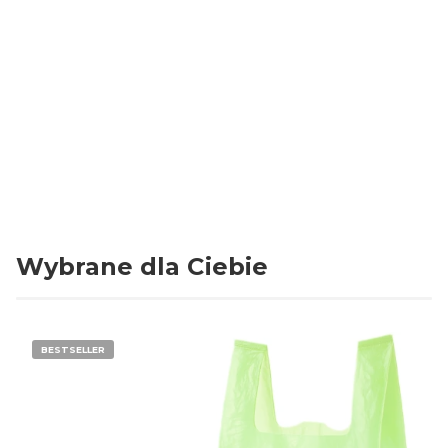
Długość
45 cm
Ilość sztuk w opakowaniu
100
Grubość folii
14 mikronów
Rodzaj folii
HDPE
Kolor
Żółty
Wybrane dla Ciebie
BESTSELLER