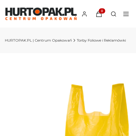
Produkty w koszyk
Otwórz wy
HURTOPAK.PL | Centrum Opakowań
Torby Foliowe i Reklamówki