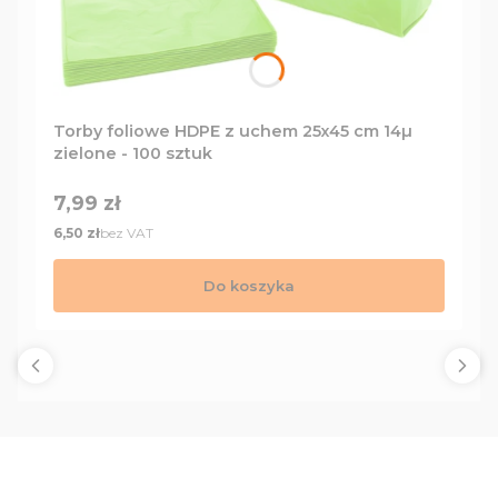
Torby foliowe HDPE z uchem 25x45 cm 14µ
zielone - 100 sztuk
Cena
7,99 zł
Cena
bez VAT
6,50 zł
Do koszyka