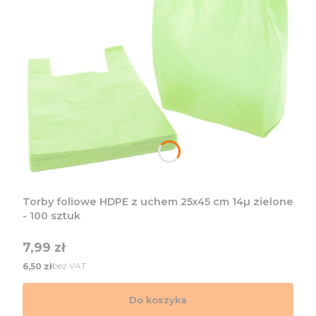
Torby foliowe HDPE z uchem 25x45 cm 14µ zielone
- 100 sztuk
Cena
7,99 zł
Cena
bez VAT
6,50 zł
Do koszyka