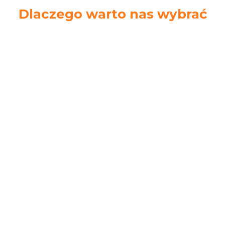
Dlaczego warto nas wybrać
Ekspresowa
Łatwe zwroty
wysyłka
14 dni na zwrot
Zamów do 14.00.
towaru bez podania
Wyślemy tego
przyczyny
samego dnia