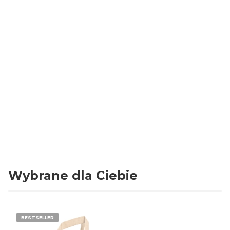
Szerokość
30 cm
Długość
55 cm
Ilość sztuk w opakowaniu
200
Grubość folii
14 mikronów
Rodzaj folii
HDPE Z DODATKIEM TDPA /
EKOLOGICZNA
Kolor
biały
Wybrane dla Ciebie
BESTSELLER