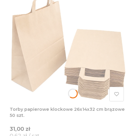
Torby papierowe klockowe 26x14x32 cm brązowe
50 szt.
Cena
31,00 zł
Cena jednostkowa
0,62 zł / szt.