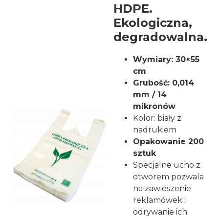
HDPE.
Ekologiczna,
degradowalna.
Wymiary: 30×55
cm
Grubość: 0,014
mm / 14
mikronów
Kolor: biały z
nadrukiem
Opakowanie 200
sztuk
Specjalne ucho z
otworem pozwala
na zawieszenie
reklamówek i
odrywanie ich