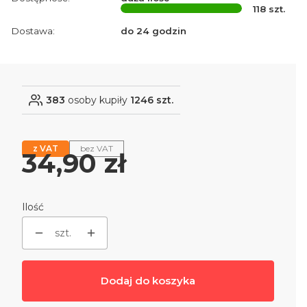
118
szt.
Dostawa:
do 24 godzin
383
osoby kupiły
1246 szt.
z VAT
bez VAT
Cena
34,90 zł
Ilość
szt.
Dodaj do koszyka