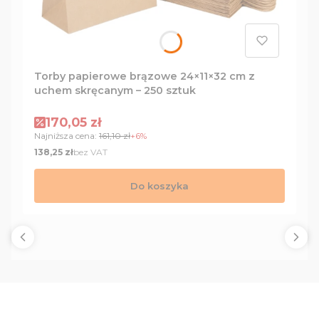
Torby papierowe brązowe 24×11×32 cm z
uchem skręcanym – 250 sztuk
Cena promocyjna
170,05 zł
Najniższa cena:
161,10 zł
+6%
Cena
bez VAT
138,25 zł
Do koszyka