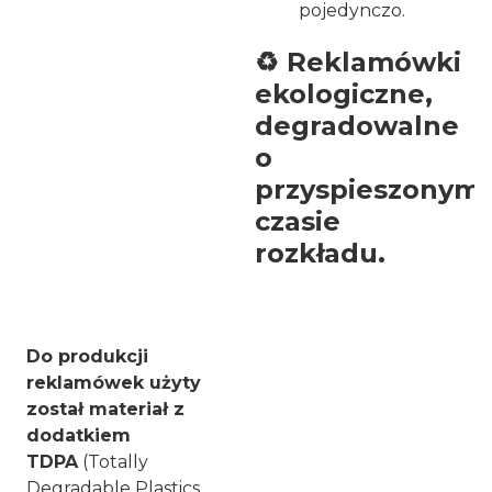
pojedynczo.
♻️ Reklamówki
ekologiczne,
degradowalne
o
przyspieszonym
czasie
rozkładu.
Do produkcji
reklamówek użyty
został materiał z
dodatkiem
TDPA
(Totally
Degradable Plastics