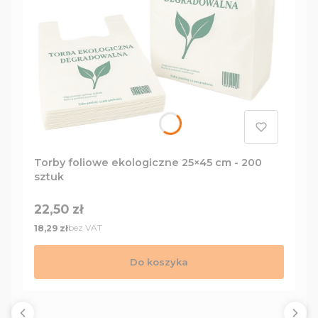
Torby foliowe ekologiczne 25×45 cm - 200
sztuk
Cena
22,50 zł
Cena
bez VAT
18,29 zł
Do koszyka