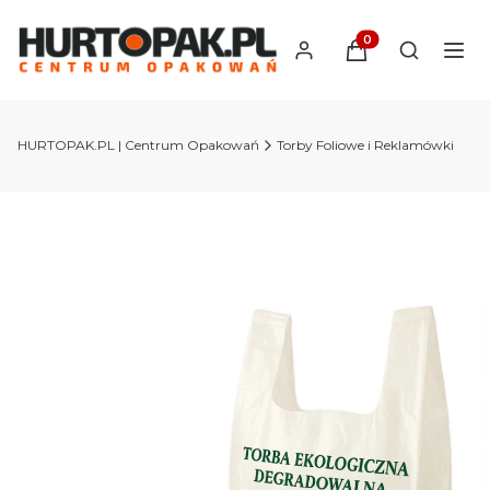
Produkty w koszyk
Otwórz wy
HURTOPAK.PL | Centrum Opakowań
Torby Foliowe i Reklamówki