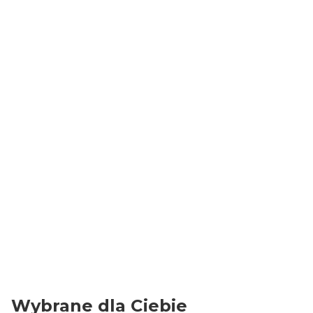
Torby papierowe:
Szerokość
24 cm
Wysokość
32 cm
Głębokość
11 cm
Wymiary dna
24x11 cm
Ilość sztuk
10x50
Ucho
papierowe, skręcane
Kolor
Brązowy
Gramatura papieru
90 g/m2
Wybrane dla Ciebie