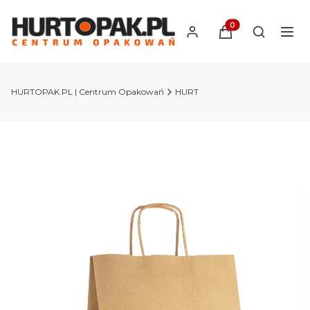
Produkty w koszyk
Otwórz wy
HURTOPAK.PL | Centrum Opakowań
HURT