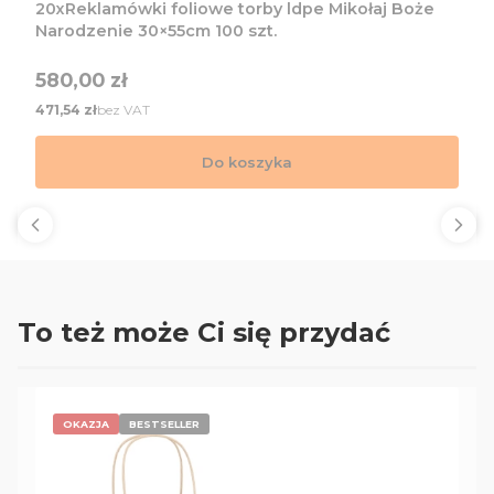
20xReklamówki foliowe torby ldpe Mikołaj Boże
Narodzenie 30×55cm 100 szt.
Cena
580,00 zł
Cena
bez VAT
471,54 zł
Do koszyka
To też może Ci się przydać
OKAZJA
BESTSELLER