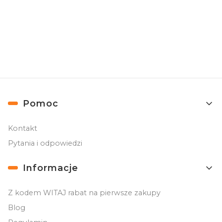
Ochrona zakupów
Zamówienia do 10 tys. zł chroni Trusted Shops
Linki w stopce
Pomoc
Kontakt
Pytania i odpowiedzi
Informacje
Z kodem WITAJ rabat na pierwsze zakupy
Blog