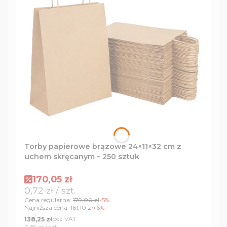
Torby papierowe brązowe 24×11×32 cm z
uchem skręcanym – 250 sztuk
Cena promocyjna
170,05 zł
Cena jednostkowa
0,72 zł / szt.
Cena regularna:
179,00 zł
-5%
Najniższa cena:
161,10 zł
+6%
Cena
bez VAT
138,25 zł
Cena jednostkowa
0,59 zł / szt.