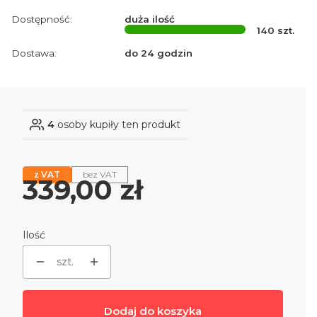
Dostępność:
duża ilość
140
szt.
Dostawa:
do 24 godzin
4
osoby kupiły ten produkt
z VAT
bez VAT
Cena
339,00 zł
Ilość
szt.
Dodaj do koszyka