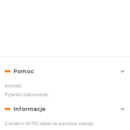
Ochrona zakupów
Zamówienia do 10 tys. zł chroni Trusted Shops
Linki w stopce
Pomoc
Kontakt
Pytania i odpowiedzi
Informacje
Z kodem WITAJ rabat na pierwsze zakupy