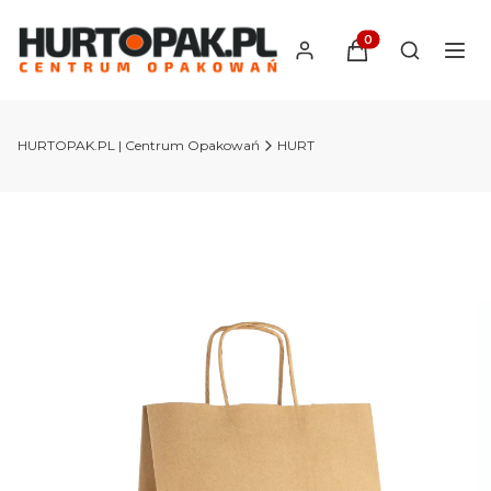
Produkty w koszyk
Otwórz wy
HURTOPAK.PL | Centrum Opakowań
HURT