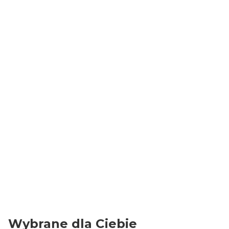
Torby papierowe:
Szerokość
24 cm
Wysokość
32 cm
Głębokość
11 cm
Wymiary dna
24x11 cm
Ilość sztuk
2x50
Ucho
papierowe, skręcane
Kolor
Brązowy
Gramatura papieru
90 g/m2
Wybrane dla Ciebie