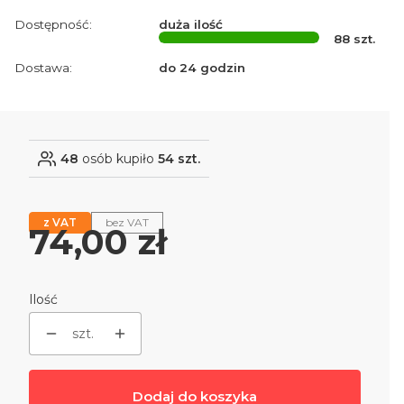
Dostępność:
duża ilość
88
szt.
Dostawa:
do 24 godzin
48
osób kupiło
54 szt.
z VAT
bez VAT
Cena
74,00 zł
Ilość
szt.
Dodaj do koszyka