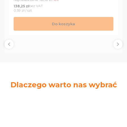
Cena
bez VAT
138,25 zł
Cena jednostkowa
0,59 zł / szt.
Do koszyka
Dlaczego warto nas wybrać