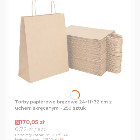
Torby papierowe brązowe 24×11×32 cm z
uchem skręcanym – 250 sztuk
Cena promocyjna
170,05 zł
Cena jednostkowa
0,72 zł / szt.
Cena regularna:
179,00 zł
-5%
Najniższa cena:
161,10 zł
+6%