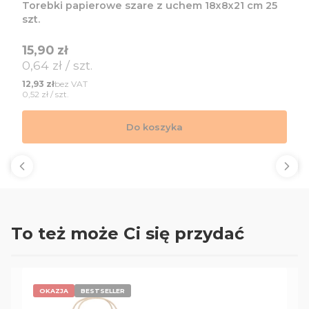
Torebki papierowe szare z uchem 18x8x21 cm 25
szt.
Cena
15,90 zł
Cena jednostkowa
0,64 zł / szt.
Cena
bez VAT
12,93 zł
Cena jednostkowa
0,52 zł / szt.
Do koszyka
To też może Ci się przydać
OKAZJA
BESTSELLER