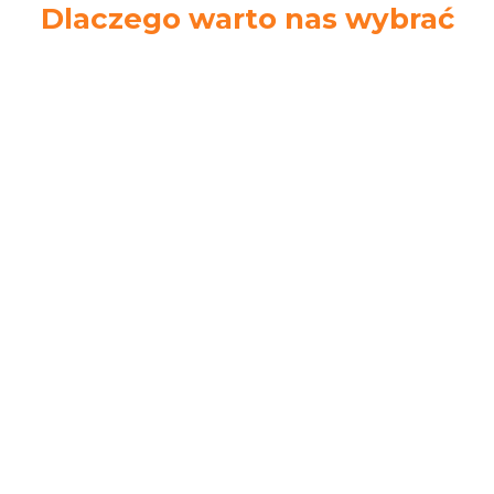
Dlaczego warto nas wybrać
Ekspresowa
Łatwe zwroty
wysyłka
14 dni na zwrot
Zamów do 14.00.
towaru bez podania
Wyślemy tego
przyczyny
samego dnia