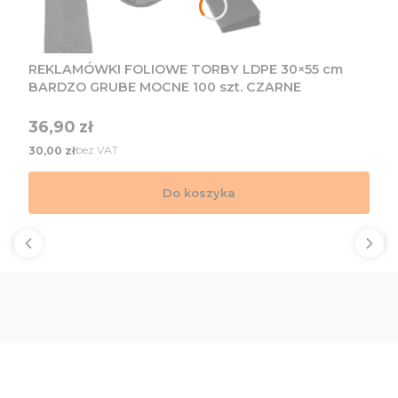
REKLAMÓWKI FOLIOWE TORBY LDPE 30×55 cm
BARDZO GRUBE MOCNE 100 szt. CZARNE
Cena
36,90 zł
Cena
bez VAT
30,00 zł
Do koszyka