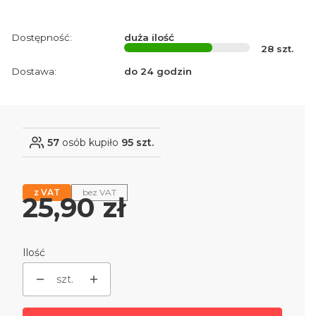
Dostępność:
duża ilość
28
szt.
Dostawa:
do 24 godzin
57
osób kupiło
95 szt.
z VAT
bez VAT
Cena
25,90 zł
Ilość
szt.