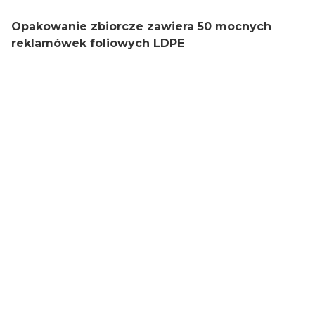
Opakowanie zbiorcze zawiera 50 mocnych
reklamówek foliowych LDPE
Reklamówki:
Szerokość
40 cm
Długość
45 cm
Ilość sztuk w opakowaniu
50
Grubość folii
37 mikronów
Rodzaj folii
LDPE
Kolor
Nadruk dwustronny