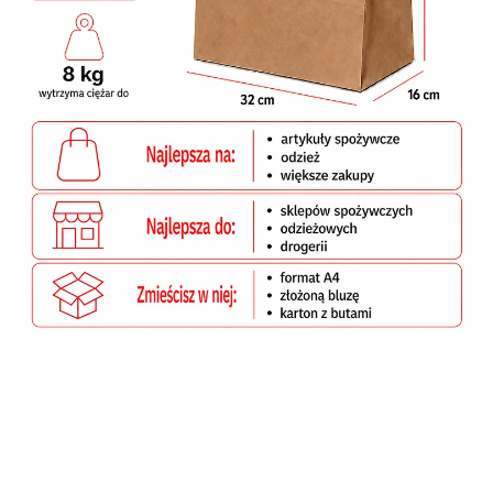
Torby papierowe:
Szerokość
32 cm
Wysokość
38 cm