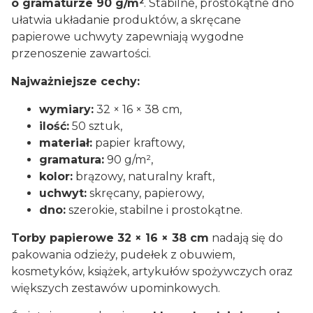
o gramaturze 90 g/m²
. Stabilne, prostokątne dno
ułatwia układanie produktów, a skręcane
papierowe uchwyty zapewniają wygodne
przenoszenie zawartości.
Najważniejsze cechy:
wymiary:
32 × 16 × 38 cm,
ilość:
50 sztuk,
materiał:
papier kraftowy,
gramatura:
90 g/m²,
kolor:
brązowy, naturalny kraft,
uchwyt:
skręcany, papierowy,
dno:
szerokie, stabilne i prostokątne.
Torby papierowe 32 × 16 × 38 cm
nadają się do
pakowania odzieży, pudełek z obuwiem,
kosmetyków, książek, artykułów spożywczych oraz
większych zestawów upominkowych.