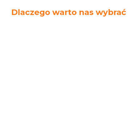
Dlaczego warto nas wybrać
Ekspresowa
Łatwe zwroty
wysyłka
14 dni na zwrot
Zamów do 14.00.
towaru bez podania
Wyślemy tego
przyczyny
samego dnia