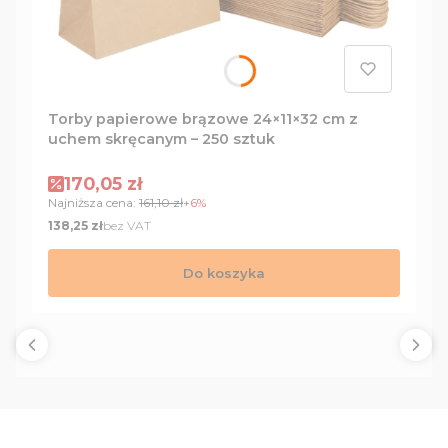
Torby papierowe brązowe 24×11×32 cm z
uchem skręcanym – 250 sztuk
Cena promocyjna
170,05 zł
Najniższa cena:
161,10 zł
+6%
Cena
bez VAT
138,25 zł
Do koszyka