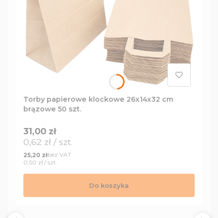
Torby papierowe klockowe 26x14x32 cm
brązowe 50 szt.
Cena
31,00 zł
Cena jednostkowa
0,62 zł / szt.
Cena
bez VAT
25,20 zł
Cena jednostkowa
0,50 zł / szt.
Do koszyka