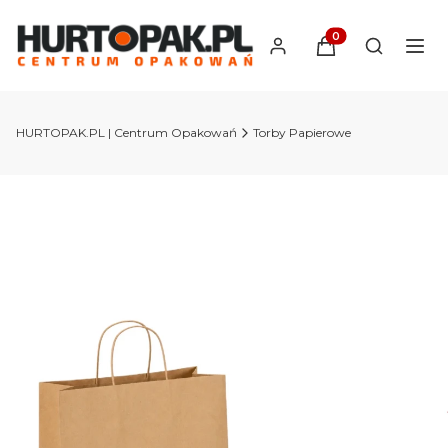
Produkty w koszyk
Otwórz wy
HURTOPAK.PL | Centrum Opakowań
Torby Papierowe