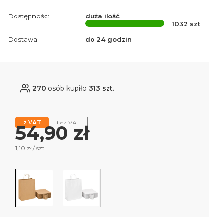
Dostępność:
duża ilość
1032
szt.
Dostawa:
do 24 godzin
270
osób kupiło
313 szt.
z VAT
bez VAT
Cena
54,90 zł
1,10 zł / szt.