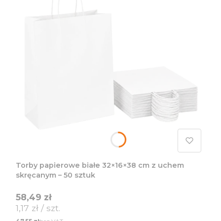
Torby papierowe białe 32×16×38 cm z uchem
skręcanym – 50 sztuk
Cena
58,49 zł
Cena jednostkowa
1,17 zł / szt.
Cena