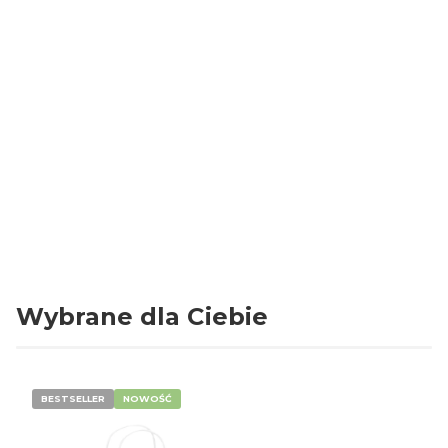
Głębokość
16 cm
Wymiary dna
32x16 cm
Ilość sztuk
50
Ucho
papierowe, skręcane
Kolor
Brązowy
Gramatura papieru
90 g / m2
Wybrane dla Ciebie
BESTSELLER
NOWOŚĆ